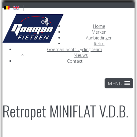
Home
Merken
Aanbiedingen
Retro
Goeman-Scott Cycling team
Nieuws
Contact
Retropet MINIFLAT V.D.B.