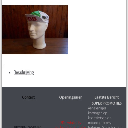
:
Beschrijving
Contact
Openingsuren
Laatste Bericht
SUPER PROMOTIES
Aanzienlijke
kortingen
op
koersfietsen en
!De winkel is
mountainbikes,
FIETSEN GOEMAN
gesloten op zaterdag
helmen, fietsschoenen,