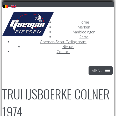
Home
Merken
Aanbiedingen
Retro
Goeman-Scott Cycling team
Nieuws
Contact
TRUI IJSBOERKE COLNER
1974